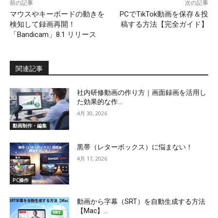
前の記事
次の記事
マウスやキーボードの動きを
PCでTikTok動画を保存＆投
検知して録画再開！
稿する方法【完全ガイド】
「Bandicam」8.1 リリース
関連記事
社内研修動画の作り方｜画面録画を活用し
た効果的な作...
4月 30, 2026
動画制作・編集
黒帯（レターボックス）に悩まない！
4月 17, 2026
PC操作
動画から字幕（SRT）を自動生成する方法
【Mac】...