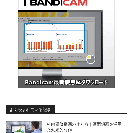
よく読まれている記事
社内研修動画の作り方｜画面録画を活用し
た効果的な作...