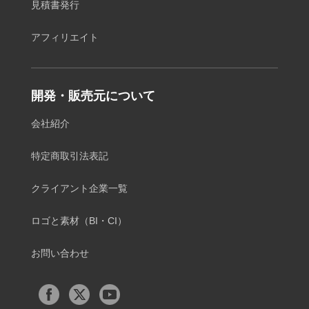
見積書発行
アフィリエイト
開発・販売元について
会社紹介
特定商取引法表記
クライアント企業一覧
ロゴと素材（BI・CI）
お問い合わせ