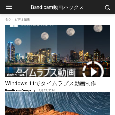
Bandicam動画ハックス
タグ
ビデオ編集
動画制作・編集
Windows 11でタイムラプス動画制作
Bandicam Company
-
2月 27, 2024