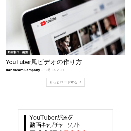
動画制作・編集
YouTuber風ビデオの作り方
Bandicam Company
-
10月 13, 2021
もっとロードする