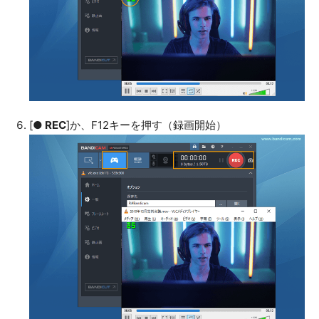
[
● REC
]か、F12キーを押す（録画開始）