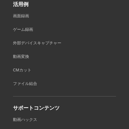
活用例
画面録画
ゲーム録画
外部デバイスキャプチャー
動画変換
CMカット
ファイル結合
サポートコンテンツ
動画ハックス