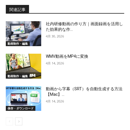
関連記事
社内研修動画の作り方｜画面録画を活用し
た効果的な作...
4月 30, 2026
動画制作・編集
WMV動画をMP4に変換
4月 14, 2026
動画制作・編集
動画から字幕（SRT）を自動生成する方法
【Mac】...
4月 14, 2026
保存・ダウンロード