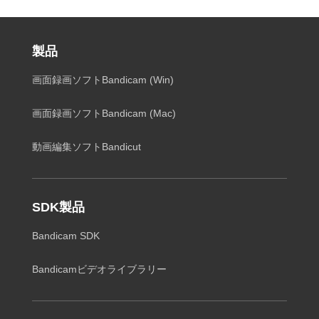
製品
画面録画ソフトBandicam (Win)
画面録画ソフトBandicam (Mac)
動画編集ソフトBandicut
SDK製品
Bandicam SDK
Bandicamビデオライブラリー