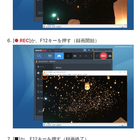
[
● REC
]か、F12キーを押す（録画開始）
[
■
]か、F12キーを押す（録画終了）