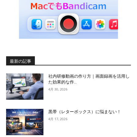
最新の記事
社内研修動画の作り方｜画面録画を活用し
た効果的な作...
4月 30, 2026
黒帯（レターボックス）に悩まない！
4月 17, 2026