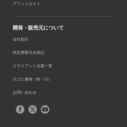
アフィリエイト
開発・販売元について
会社紹介
特定商取引法表記
クライアント企業一覧
ロゴと素材（BI・CI）
お問い合わせ