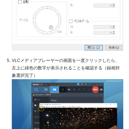
VLCメディアプレーヤーの画面を一度クリックしたら、
左上に緑色の数字が表示されることを確認する（録画対
象選択完了）