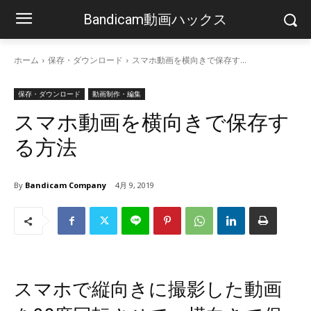
Bandicam動画ハックス
ホーム
保存・ダウンロード
スマホ動画を横向きで保存す...
保存・ダウンロード
動画制作・編集
スマホ動画を横向きで保存す
る方法
By
Bandicam Company
4月 9, 2019
スマホで縦向きに撮影した動画