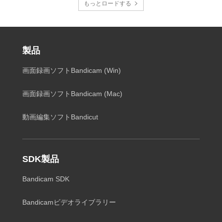
もっとロードする
製品
画面録画ソフトBandicam (Win)
画面録画ソフトBandicam (Mac)
動画編集ソフトBandicut
SDK製品
Bandicam SDK
Bandicamビデオライブラリー