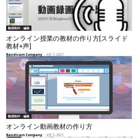
動画制作・編集
オンライン授業の教材の作り方[スライド
教材+声]
Bandicam Company
-
4月 7, 2021
動画制作・編集
オンライン動画教材の作り方
Bandicam Company
-
4月 5, 2021