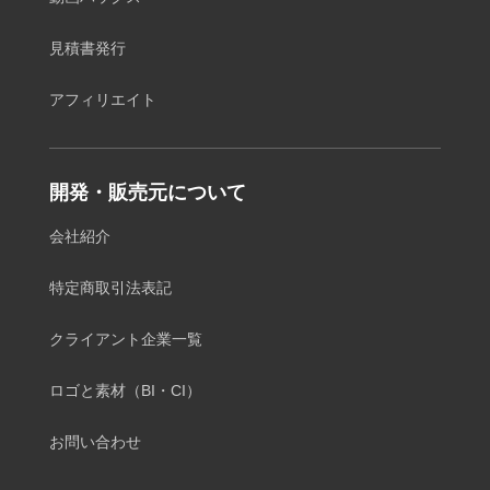
見積書発行
アフィリエイト
開発・販売元について
会社紹介
特定商取引法表記
クライアント企業一覧
ロゴと素材（BI・CI）
お問い合わせ