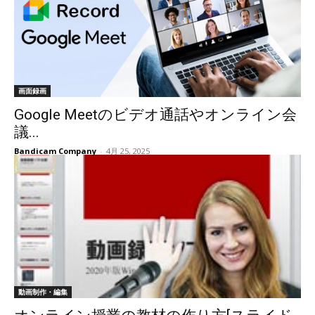
画面録画
Google Meetのビデオ通話やオンライン会
議...
Bandicam Company
-
4月 25, 2025
動画制作・編集