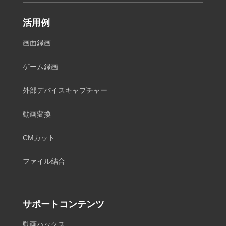
活用例
画面録画
ゲーム録画
外部デバイスキャプチャー
動画変換
CMカット
ファイル結合
サポートコンテンツ
動画ハックス