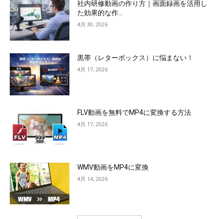
社内研修動画の作り方｜画面録画を活用し
た効果的な作...
4月 30, 2026
黒帯（レターボックス）に悩まない！
4月 17, 2026
FLV動画を無料でMP4に変換する方法
4月 17, 2026
WMV動画をMP4に変換
4月 14, 2026