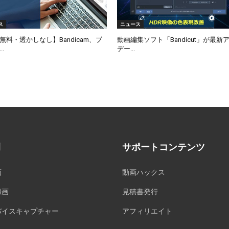
ス
ニュース
無料・透かしなし】Bandicam、ブ
動画編集ソフト「Bandicut」が最新
.
デー...
例
サポートコンテンツ
画
動画ハックス
録画
見積書発行
バイスキャプチャー
アフィリエイト