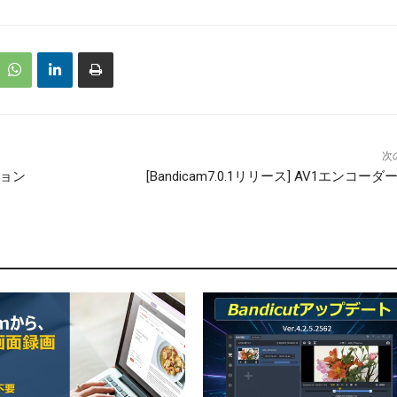
次
ジョン
[Bandicam7.0.1リリース] AV1エンコー