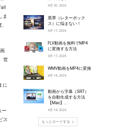
4月 30, 2026
ll
しま
黒帯（レターボック
ス）に悩まない！
度、
4月 17, 2026
FLV動画を無料でMP4
に変換する方法
動画
4月 17, 2026
、世
WMV動画をMP4に変換
4月 14, 2026
まに
動画から字幕（SRT）
を自動生成する方法
【Mac】...
ユー
4月 14, 2026
ビス
もっとロードする