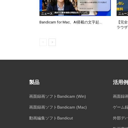
ニュース
ニュー
Bandicam for Mac、AI搭載の文字起...
【完全
ラウザ..
製品
活用
画面録画ソフトBandicam (Win)
画面録
画面録画ソフトBandicam (Mac)
ゲーム
動画編集ソフトBandicut
外部デ