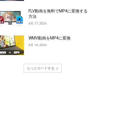
FLV動画を無料でMP4に変換する
方法
4月 17, 2026
WMV動画をMP4に変換
4月 14, 2026
もっとロードする