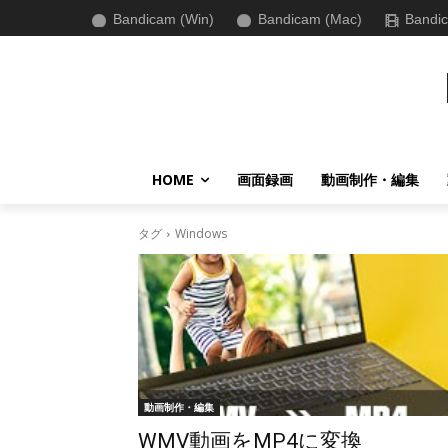
Bandicam (Win)
Bandicam (Mac)
Bandic
HOME
画面録画
動画制作・編集
タグ
Windows
動画制作・編集
WMV動画をMP4に変換