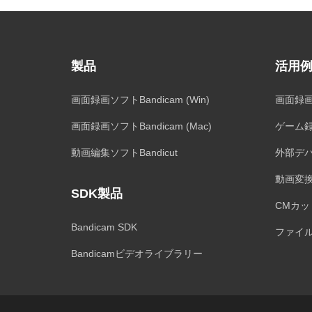
製品
活用
画面録画ソフトBandicam (Win)
画面録
画面録画ソフトBandicam (Mac)
ゲーム
動画編集ソフトBandicut
外部デ
動画変
SDK製品
CMカッ
Bandicam SDK
ファイ
Bandicamビデオライブラリー