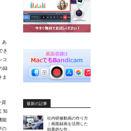
、あ
でき
レコ
の録
きま
ン資
最新の記事
く知
社内研修動画の作り方
機能
｜画面録画を活用した
声の
効果的な作...