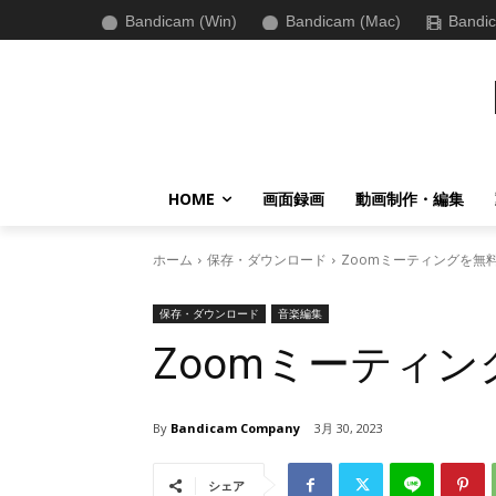
Bandicam (Win)
Bandicam (Mac)
Bandic
HOME
画面録画
動画制作・編集
ホーム
保存・ダウンロード
Zoomミーティングを無料.
保存・ダウンロード
音楽編集
Zoomミーティ
By
Bandicam Company
3月 30, 2023
シェア