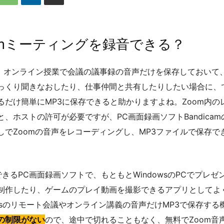
omミーティングを録音できる？
議、オンライン授業で会議の議事録の音声だけを保存しておいて
っくり聞きなおしたり、仕事仲間と共有したりしたい場合に、
だけ簡単にMP3に保存できると助かりますよね。Zoom内の
、ホストの許可が必要ですが、PC画面録画ソフトBandicam
でZoomの音声をレコーディングし、MP3ファイルで保存で
できるPC画面録画ソフトで、もともとWindowsのPCでプレゼ
制作したり、ゲームのプレイ動画を撮影できるアプリとしてよ
Teamsのリモート会議やオンライン講義の音声だけMP3で保存する
の制限がない
ので、途中で切れることもなく、無料でZoom音