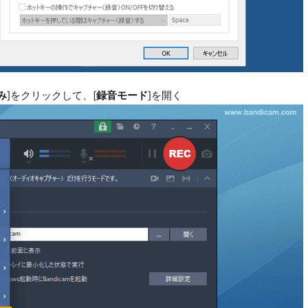
み
]をクリックして、[
録音モード
]を開く