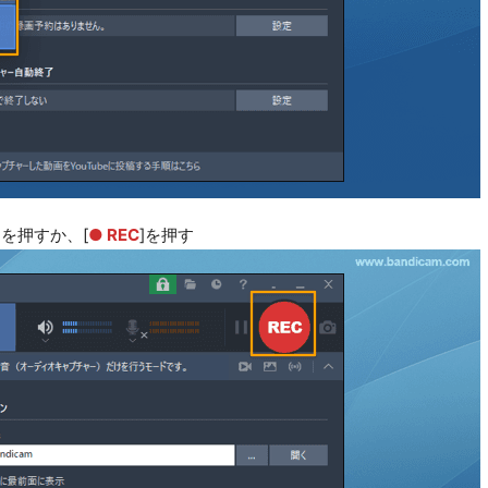
)を押すか、[
● REC
]を押す