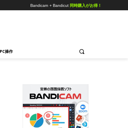
Bandicam + Bandicut
同時購入がお得！
ス
PC操作