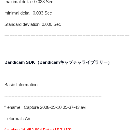
maximal delta : 0.033 Sec
minimal delta : 0.033 Sec
Standard deviation: 0.000 Sec
================================================
Bandicam SDK（Bandicamキャプチャライブラリー）
================================================
Basic Information
-------------------------------------------------------------------
filename : Capture 2008-09-10 09-37-43.avi
fileformat : AVI
file size: 16,452,884 Byte (15.7 MB)