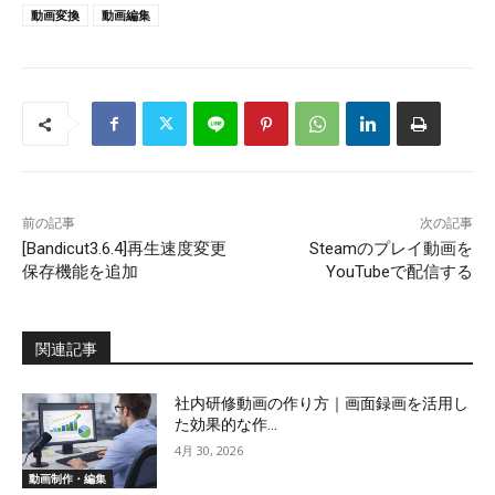
動画変換
動画編集
前の記事
次の記事
[Bandicut3.6.4]再生速度変更
Steamのプレイ動画を
保存機能を追加
YouTubeで配信する
関連記事
社内研修動画の作り方｜画面録画を活用し
た効果的な作...
4月 30, 2026
動画制作・編集