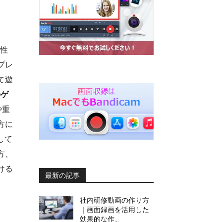
略性
プレ
て遊
のゲ
や重
方に
して
方、
ける
最新の記事
社内研修動画の作り方
｜画面録画を活用した
効果的な作...