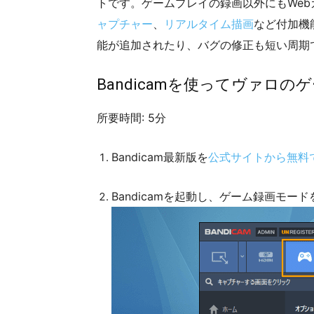
トです。ゲームプレイの録画以外にもWeb
ャプチャー
、
リアルタイム描画
など付加機
能が追加されたり、バグの修正も短い周期
Bandicamを使ってヴァロ
所要時間:
5分
Bandicam最新版を
公式サイトから無料
Bandicamを起動し、ゲーム録画モー