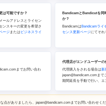
更は可能ですか？
BandicamとBandic
か？
メールアドレスとライセン
センスキーの変更を希望さ
Bandicamは
Bandicam
ページ
または
ビジネスライ
センス更新ページ
にてそれ
代理店がエンドユーザーの
icam.comまでお問い合わ
代理購入をされる場合は
新
japan@bandicam.
期間延長を手動で行い、エ
な点がありましたら、japan@bandicam.comまでお問い合わせく