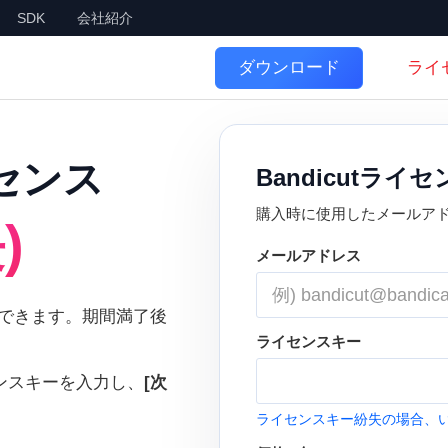
SDK
会社紹介
ライ
ダウンロード
イセンス
Bandicutラ
購入時に使用したメールア
)
メールアドレス
更新できます。期間満了後
ライセンスキー
ンスキーを入力し、
[次
ライセンスキー紛失の場合、