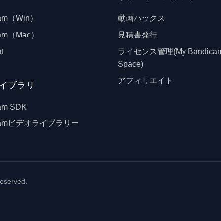
cam（Win）
動画ハックス
cam（Mac）
見積書発行
t
ライセンス管理(My Bandica
Space)
アフィリエイト
イブラリ
am SDK
icamビデオライブラリー
 reserved.