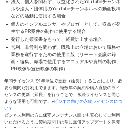
法人、個人を問わず、収益化されたYouTubeチャンネ
ルや法人・団体用のYouTubeチャンネルへの動画投稿
などの活動に使用する場合
個人のインフルエンサーやブロガーとして、収益が発
生するPR案件の制作に使用する場合
発行した領収書をもって、経費計上する場合
営利、非営利を問わず、職務上の立場において職務や
業務を遂行するための使用全般（リモート会議の録
画・編集、職場で使用するマニュアルや資料の制作、
PR映像や宣伝映像の制作）
年間ライセンスで1年単位で更新（延長）することにより、必
要な期間だけ利用できます。複数年の契約や購入直後のライ
センスの更新（延長）を行うことで、永続ライセンスと同じ
ような運用も可能です。
»
ビジネス向けの永続ライセンスにつ
いて
ビジネス利用の方に保守メンテナンス面でも安心してご利用
いただけるように契約期間中は常に無償アップデートを保障