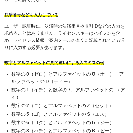
決済番号などを入力している
ユーザー認証時に、決済時の決済番号や取引IDなどの入力を
求めることはありません。ライセンスキーはハイフンを含
め、ライセンス情報ご案内メールの本文に記載されている通
りに入力する必要があります。
数字とアルファベットの見間違いによる入力ミスの例
数字の
0
（ゼロ）とアルファベットの
O
（オー）、ア
ルファベットの
D
（ディー）
数字の
1
（イチ）と数字の
7
、アルファベットの
I
（ア
イ）
数字の
2
（ニ）とアルファベットの
Z
（ゼット）
数字の
5
（ゴ）とアルファベットの
S
（エス）
数字の
6
（ロク）とアルファベットの
G
（ジー）
数字の
8
（ハチ）とアルファベットの
B
（ビー）