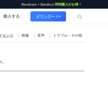
Bandicam + Bandicut
同時購入がお得！
購入する
ダウンロード
イセンス
映像
音声
トラブル・その他
ん。