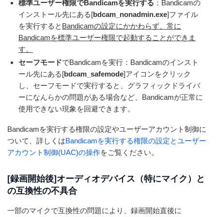
標準ユーザー権限でBandicamを実行する
：Bandicamの
インストール先にある[
bdcam_nonadmin.exe
]ファイル
を実行すると
Bandicamの設定にかかわらず、常に
Bandicamを標準ユーザー権限で起動することができま
す。
セーフモード
でBandicamを実行：Bandicamのインスト
ール先にある[
bdcam_safemode
]アイコンをクリック
し、セーフモードで実行すると、グラフィックドライバ
ーになんらかの問題がある場合など、Bandicamが正常に
使用できない現象を回避できます。
Bandicamを実行する権限の設定やユーザーアカウント制御に
ついて、詳しくは
Bandicamを実行する権限の設定とユーザー
アカウント制御(UAC)の操作
をご覧ください。
[録画開始後]オーディオデバイス（特にマイク）と
の互換性の不具合
一部のマイクで互換性の問題により、録画開始直後に