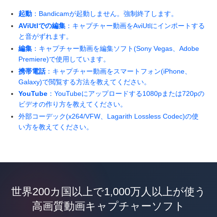
起動
：Bandicamが起動しません。強制終了します。
AViUtlでの編集
：キャプチャー動画をAviUtlにインポートする
と音がずれます。
編集
：キャプチャー動画を編集ソフト(Sony Vegas、Adobe
Premiere)で使用しています。
携帯電話
：キャプチャー動画をスマートフォン(iPhone、
Galaxy)で閲覧する方法を教えてください。
YouTube
：YouTubeにアップロードする1080pまたは720pの
ビデオの作り方を教えてください。
外部コーデック(x264/VFW、Lagarith Lossless Codec)の使
い方を教えてください。
世界200カ国以上で1,000万人以上が使う
高画質動画キャプチャーソフト