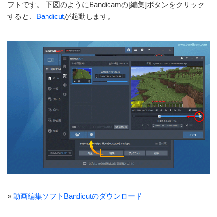
フトです。 下図のようにBandicamの[編集]ボタンをクリック
すると、
Bandicut
が起動します。
»
動画編集ソフトBandicutのダウンロード