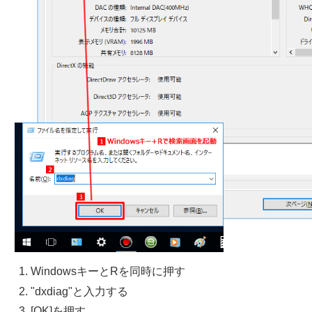
WindowsキーとRを同時に押す
"dxdiag"と入力する
[OK]を押す