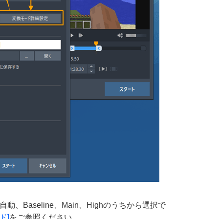
、Baseline、Main、Highのうちから選択で
ド]
をご参照ください。