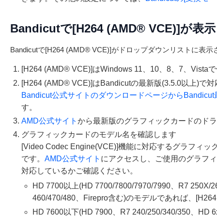
Bandicutで[H264 (AMD® VCE)]
Bandicutで[H264 (AMD® VCE)]がドロップダウンリ
[H264 (AMD® VCE)]はWindows 11、10、8、7、Vi
[H264 (AMD® VCE)]はBandicutの最新版(3.5.0以上
Bandicut公式サイトのダウンロードページからBandic
す。
AMD公式サイト
から最新版のグラフィックカードのドラ
グラフィックカードのモデル名を確認します
[Video Codec Engine(VCE)]機能に対応するグラフィ
です。
AMD公式サイト
にアクセスし、ご使用のグラフィックカー
対応しているかご確認ください。
HD 7700以上(HD 7700/7800/7970/7990、R7 250X/2
460/470/480、Firepro含む)のモデルであれば、[H2
HD 7600以下(HD 7900、R7 240/250/340/350、H