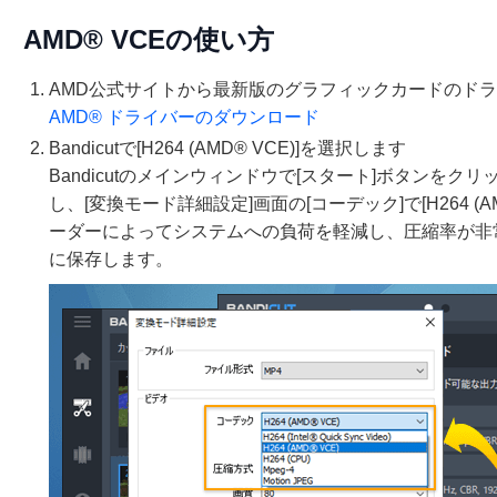
AMD® VCEの使い方
AMD公式サイトから最新版のグラフィックカードのド
AMD® ドライバーのダウンロード
Bandicutで[H264 (AMD® VCE)]を選択します
Bandicutのメインウィンドウで[スタート]ボタンをクリ
し、[変換モード詳細設定]画面の[コーデック]で[H264 (A
ーダーによってシステムへの負荷を軽減し、圧縮率が非
に保存します。