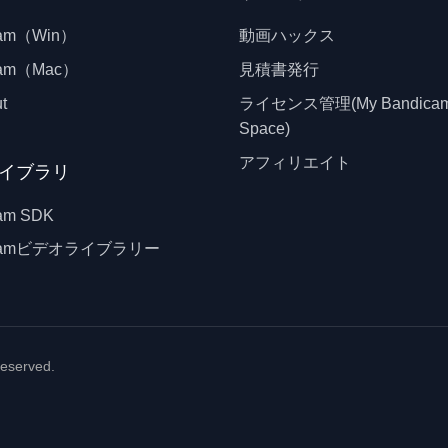
cam（Win）
動画ハックス
cam（Mac）
見積書発行
t
ライセンス管理(My Bandica
Space)
アフィリエイト
イブラリ
am SDK
icamビデオライブラリー
 reserved.