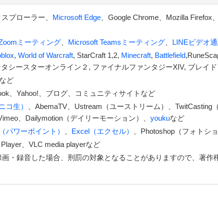
sエクスプローラー、
Microsoft Edge
、Google Chrome、Mozilla F
Zoomミーティング
、
Microsoft Teamsミーティング
、
LINEビデオ
blox
,
World of Warcraft
, StarCraft 1,2,
Minecraft
,
Battlefield
,RuneScap
rquest 2, ファンタシースターオンライン２, ファイナルファンタジーXIV, 
など
book、Yahoo!、ブログ、コミュニティサイトなど
ニコ生）
、AbemaTV、Ustream（ユーストリーム）、TwitCasti
imeo、Dailymotion（デイリーモーション）、
youku
など
int（パワーポイント）
、
Excel（エクセル）
、Photoshop（フォト
layer、VLC media playerなど
録画・録音した場合、刑罰の対象となることがありますので、著作