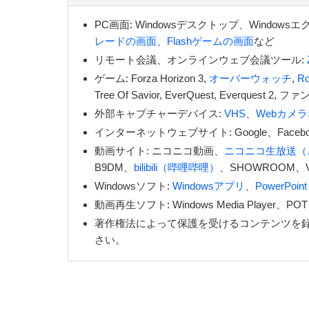
PC画面: Windowsデスクトップ、Window
レードの画面
、
Flashゲームの画面
など
リモート会議、オンラインウェブ会議ツール:
ゲーム: Forza Horizon 3,
オーバーウォッチ
,
Ro
Tree Of Savior, EverQuest, Eve
外部キャプチャーデバイス:
VHS
、
Webカメラ
インターネットウェブサイト: Google、Face
動画サイト: ニコニコ動画、
ニコニコ生放送（
B9DM、
bilibili（哔哩哔哩）
、SHOWROOM、V
Windowsソフト:
Windowsアプリ
、
PowerPo
動画再生ソフト: Windows Media Player、POT P
著作権法によって保護を受けるコンテンツを
さい。