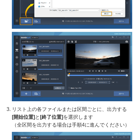
リスト上の各ファイルまたは区間ごとに、出力する
[開始位置]
と
[終了位置]
を選択します
（全区間を出力する場合は手順4に進んでください）