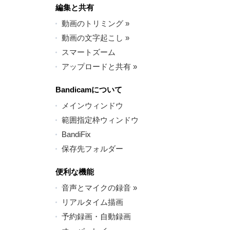
編集と共有
動画のトリミング
»
動画の文字起こし
»
スマートズーム
アップロードと共有
»
Bandicamについて
メインウィンドウ
範囲指定枠ウィンドウ
BandiFix
保存先フォルダー
便利な機能
音声とマイクの録音
»
リアルタイム描画
予約録画・自動録画