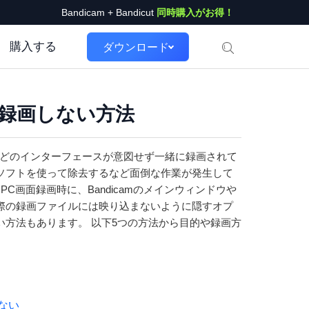
Bandicam + Bandicut
同時購入がお得！
購入する
ダウンロード
を録画しない方法
面などのインターフェースが意図せず一緒に録画されて
ソフトを使って除去するなど面倒な作業が発生して
、PC画面録画時に、Bandicamのメインウィンドウや
際の録画ファイルには映り込まないように隠すオプ
方法もあります。 以下5つの方法から目的や録画方
ない