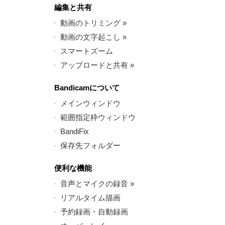
編集と共有
動画のトリミング
»
動画の文字起こし
»
スマートズーム
アップロードと共有
»
Bandicamについて
メインウィンドウ
範囲指定枠ウィンドウ
BandiFix
保存先フォルダー
便利な機能
音声とマイクの録音
»
リアルタイム描画
予約録画・自動録画